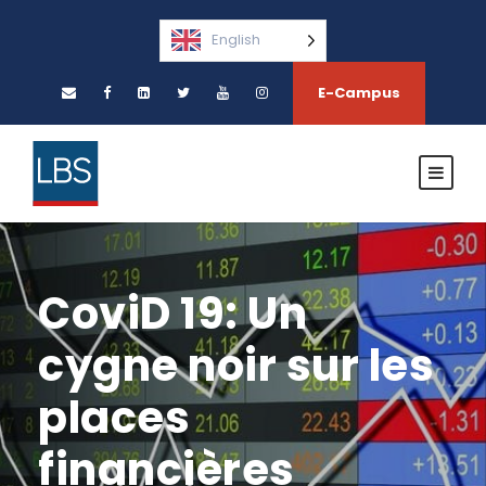
English
E-Campus
CoviD 19: Un
cygne noir sur les
places
financières