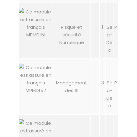
Risque et
1
Se
P
MPMD151
sécurité
p-
Numérique
De
c
Management
3
Se
P
MPMD152
des SI
p-
De
c