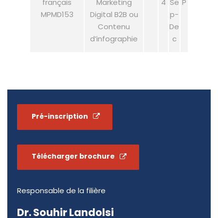
Marketing
4
Se
P
MPMD153
Digital B2B ou
p-
Contenu
De
d’infographie
c
Pré-inscription
Télécharger brochure
Responsable de la filière
Dr. Souhir Landolsi