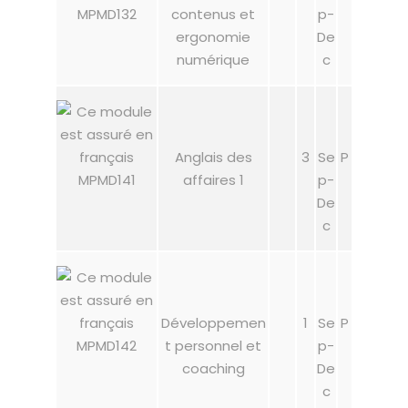
MPMD132
contenus et
p-
ergonomie
De
numérique
c
Anglais des
3
Se
P
MPMD141
affaires 1
p-
De
c
Développemen
1
Se
P
MPMD142
t personnel et
p-
coaching
De
c