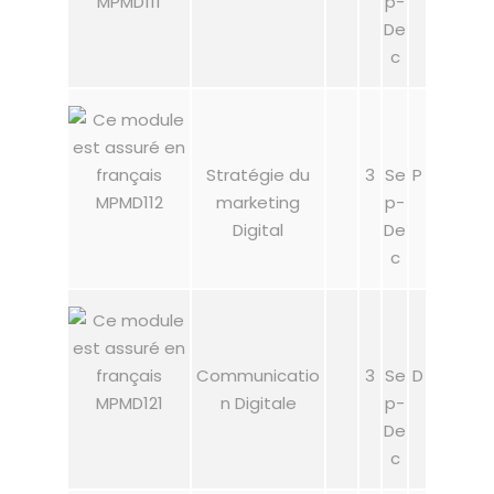
MPMD111
p-
De
c
Stratégie du
3
Se
P
MPMD112
marketing
p-
Digital
De
c
Communicatio
3
Se
D
MPMD121
n Digitale
p-
De
c