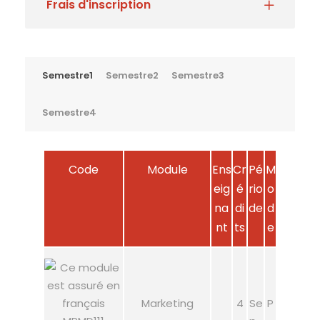
Frais d'inscription
Semestre1
Semestre2
Semestre3
Semestre4
Code
Module
Ens
Cr
Pé
M
eig
é
rio
o
na
di
de
d
nt
ts
e
Marketing
4
Se
P