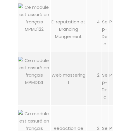
E-reputation et
4
Se
P
MPMD122
Branding
p-
Mangement
De
c
Web mastering
2
Se
P
MPMD131
1
p-
De
c
Rédaction de
2
Se
P