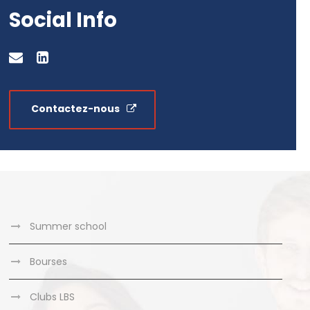
Social Info
Contactez-nous
Summer school
Bourses
Clubs LBS