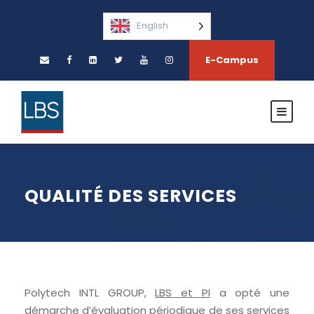
English
E-Campus
QUALITÉ DES SERVICES
Polytech INTL GROUP,
LBS et PI
a opté une
démarche d’évaluation périodique de ses services