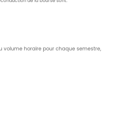
econduction de la bourse sont:
 du volume horaire pour chaque semestre,