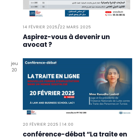
n
t
s
/
14 FÉVRIER 2025
22 MARS 2025
Aspirez-vous à devenir un
avocat ?
jeu
20
20 FÉVRIER 2025 | 14:00
conférence-débat “La traite en