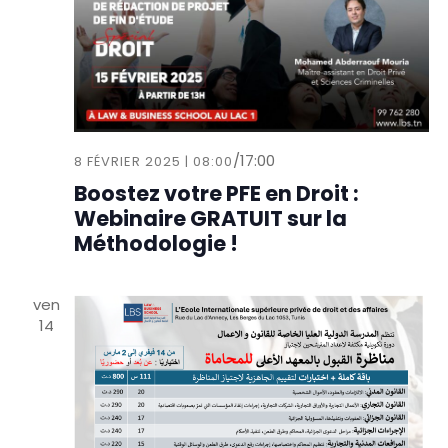
t
n
e
i
e
.
o
m
n
e
d
n
e
t
/
17:00
v
8 FÉVRIER 2025 | 08:00
u
Boostez votre PFE en Droit :
Webinaire GRATUIT sur la
e
Méthodologie !
s
É
v
ven
è
14
n
e
m
e