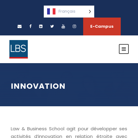
Français
E-Campus
INNOVATION
Law & Business School agit pour développer ses
activités d’innovation en relation étroite avec