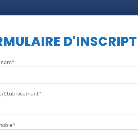
RMULAIRE D'INSCRIPT
énom
*
/Etablissement
*
oisie
*