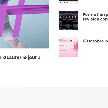
Formation p
révision co
￼Octobre Ro
 assurer le jour J