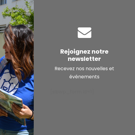
Rejoignez notre
newsletter
Recevez nos nouvelles et
événements
[sibwp_form id=1]