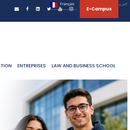
Français
English
العربية‏
E-Campus
ATION
ENTREPRISES
LAW AND BUSINESS SCHOOL