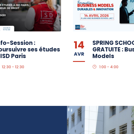
14
nfo-Session :
SPRING SCHO
oursuivre ses études
GRATUITE : Bu
AVR
 ISD Paris
Models
12:30 - 12:30
1:00 - 4:00