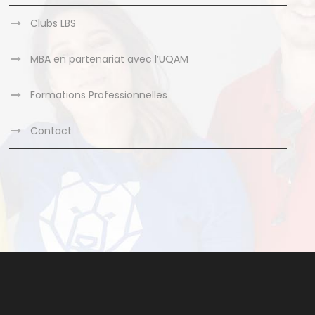
Clubs LBS
MBA en partenariat avec l’UQAM
Formations Professionnelles
Contact