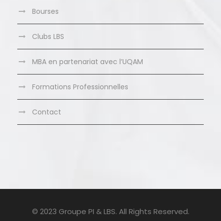
Bourses
Clubs LBS
MBA en partenariat avec l’UQAM
Formations Professionnelles
Contact
© 2023 Groupe PI & LBS. All Rights Reserved.