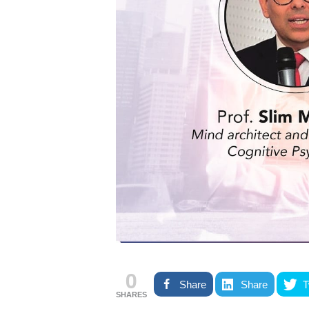
0
Share
Share
T
SHARES