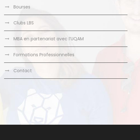
Bourses
Clubs LBS
MBA en partenariat avec l’UQAM
Formations Professionnelles
Contact