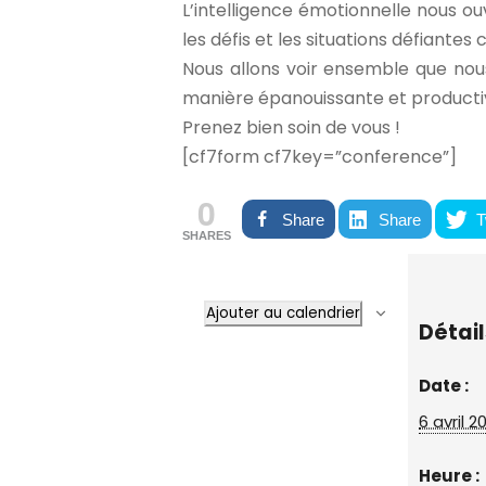
L’intelligence émotionnelle nous o
les défis et les situations défiant
Nous allons voir ensemble que nou
manière épanouissante et producti
Prenez bien soin de vous !
[cf7form cf7key=”conference”]
0
Share
Share
T
SHARES
Ajouter au calendrier
Détail
Date :
6 avril 2
Heure :