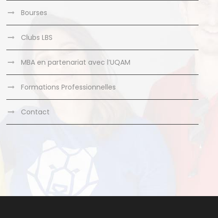
Bourses
Clubs LBS
MBA en partenariat avec l’UQAM
Formations Professionnelles
Contact