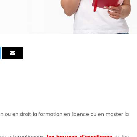
on ou en droit la formation en licence ou en master la
urs internationaux,
les bourses d’excellence
et les