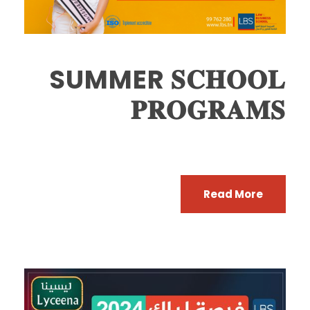
SUMMER 𝐒𝐂𝐇𝐎𝐎𝐋
𝐏𝐑𝐎𝐆𝐑𝐀𝐌𝐒
Read More