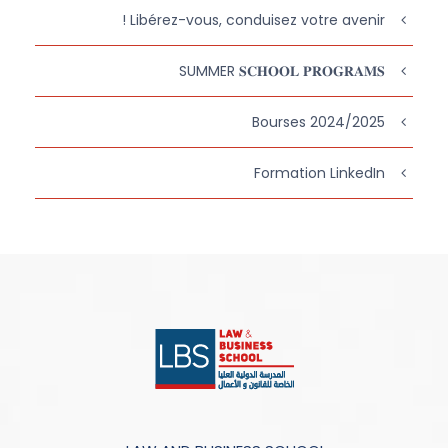
Libérez-vous, conduisez votre avenir !
SUMMER 𝐒𝐂𝐇𝐎𝐎𝐋 𝐏𝐑𝐎𝐆𝐑𝐀𝐌𝐒
Bourses 2024/2025
Formation LinkedIn