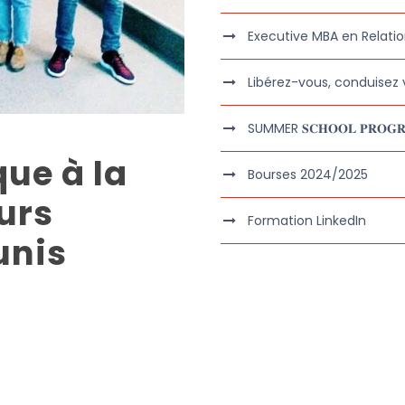
Executive MBA en Relatio
Libérez-vous, conduisez v
SUMMER 𝐒𝐂𝐇𝐎𝐎𝐋 𝐏𝐑𝐎𝐆𝐑
ue à la
Bourses 2024/2025
urs
Formation LinkedIn
unis