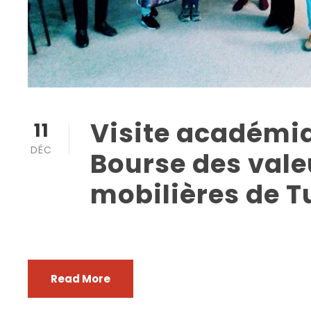
Visite académiq
11
DÉC
Bourse des vale
mobilières de T
Read More