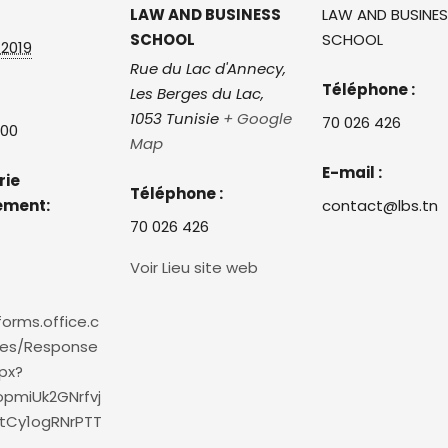
LAW AND BUSINESS
LAW AND BUSINE
SCHOOL
SCHOOL
t 2019
Rue du Lac d'Annecy,
Téléphone :
Les Berges du Lac
,
1053
Tunisie
+ Google
70 026 426
:00
Map
E-mail :
rie
Téléphone :
ement:
contact@lbs.tn
70 026 426
Voir Lieu site web
forms.office.c
es/Response
px?
opmiUk2GNrfvj
tCy1ogRNrPTT