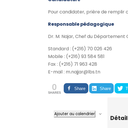
Pour candidater, prière de remplir 
Responsable pédagogique
Dr. M. Najar, Chef du Département G
Standard : (+216) 70 026 426
Mobile : (+216) 93 584 581
Fax : (+216) 71 963 428
E-mail : m.najjar@lbs.tn
0
Share
Share
T
SHARES
Ajouter au calendrier
Détail