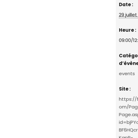
Date :
29 juille
Heure :
09:00/12
Catégo
d’évèn
events
Site :
https://
om/Pag
Page.as
id=bjPY
BF6HQcr
KqpR-