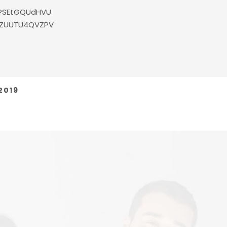
PSEtGQUdHVU
EZUUTU4QVZPV
2019