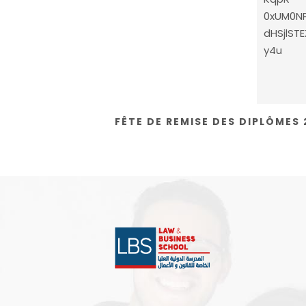
0xUM0N
dHSjlST
y4u
FÊTE DE REMISE DES DIPLÔMES 