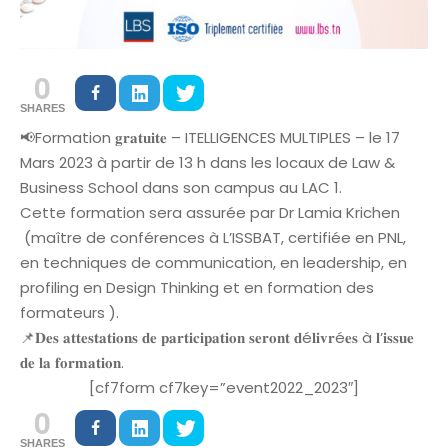
0
SHARES
📢Formation 𝐠𝐫𝐚𝐭𝐮𝐢𝐭𝐞 – ITELLIGENCES MULTIPLES – le 17
Mars 2023 à partir de 13 h dans les locaux de Law &
Business School dans son campus au LAC 1.
Cette formation sera assurée par Dr Lamia Krichen
(
maître de conférences à L’ISSBAT, certifiée en PNL,
en techniques de communication, en leadership, en
profiling en Design Thinking et en formation des
formateurs
).
📌𝐃𝐞𝐬 𝐚𝐭𝐭𝐞𝐬𝐭𝐚𝐭𝐢𝐨𝐧𝐬 𝐝𝐞 𝐩𝐚𝐫𝐭𝐢𝐜𝐢𝐩𝐚𝐭𝐢𝐨𝐧 𝐬𝐞𝐫𝐨𝐧𝐭 𝐝é𝐥𝐢𝐯𝐫é𝐞𝐬 à 𝐥’𝐢𝐬𝐬𝐮𝐞
𝐝𝐞 𝐥𝐚 𝐟𝐨𝐫𝐦𝐚𝐭𝐢𝐨𝐧.
[cf7form cf7key=”event2022_2023″]
0
SHARES