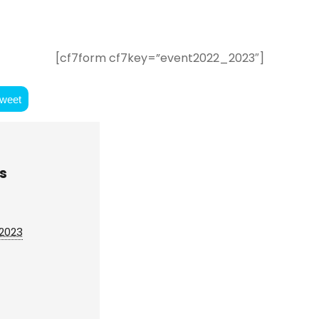
[cf7form cf7key=”event2022_2023″]
weet
s
 2023