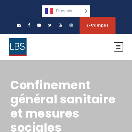
Français
E-Campus
Confinement
général sanitaire
et mesures
sociales