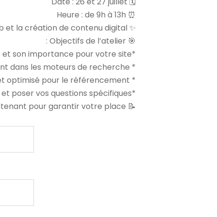
🗓️ Date : 26 et 27 juillet
⏰ Heure : de 9h à 13h
✨ Rejoignez-nous pour un atelier dynamique sur le référencement web et la création de contenu digital ! 🚀
🎯 Objectifs de l’atelier :
*Comprendre les bases du référencement web et son importance pour votre site.
* Apprendre des techniques avancées pour améliorer votre classement dans les moteurs de recherche.
* Découvrir les meilleures pratiques de création de contenu engageant et optimisé pour le référencement.
*Échanger avec des experts du domaine et poser vos questions spécifiques.
📝 Inscrivez-vous dès maintenant pour garantir votre place !