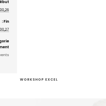
ébut :
26 juillet 2023 | 09:00
Fin :
27 juillet 2023 | 13:00
gorie
ment:
vents
WORKSHOP EXCEL