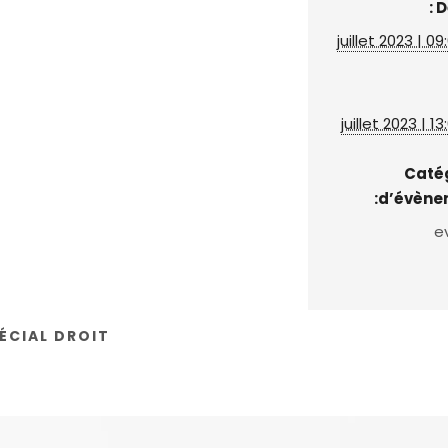
D
Caté
d’évène
e
ÉCIAL DROIT