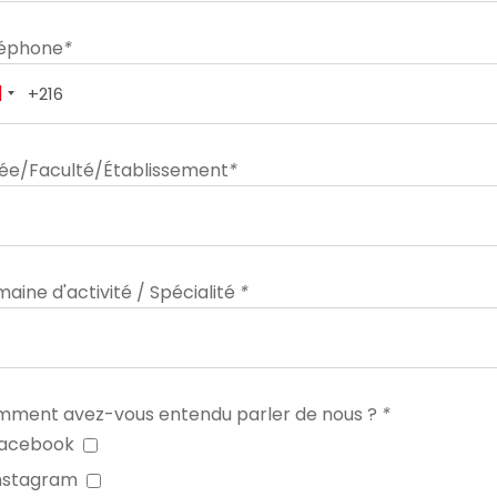
léphone
*
ée/Faculté/Établissement
*
aine d'activité / Spécialité
*
ment avez-vous entendu parler de nous ?
*
acebook
nstagram