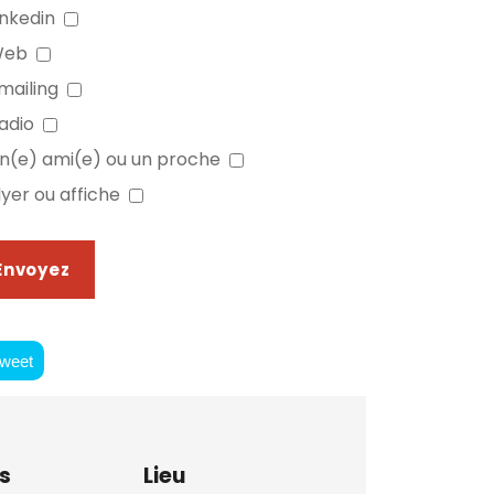
inkedin
Web
mailing
adio
n(e) ami(e) ou un proche
lyer ou affiche
weet
s
Lieu