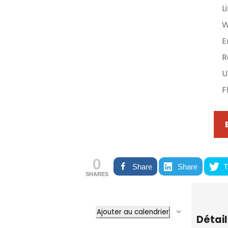
L
E
R
U
F
0
Share
Share
T
SHARES
Ajouter au calendrier
Détail