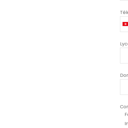
Té
Lyc
Dom
Com
F
I