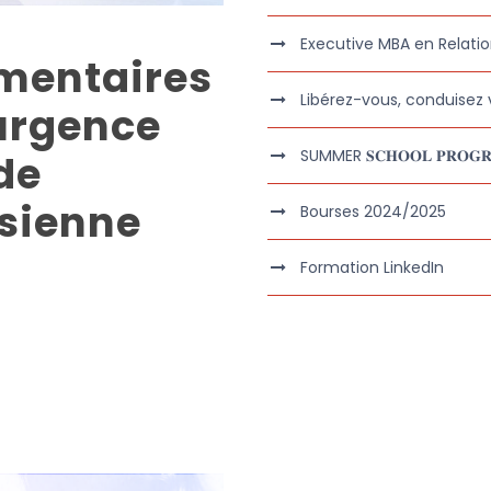
Executive MBA en Relatio
mentaires
Libérez-vous, conduisez v
urgence
SUMMER 𝐒𝐂𝐇𝐎𝐎𝐋 𝐏𝐑𝐎𝐆𝐑
de
isienne
Bourses 2024/2025
Formation LinkedIn