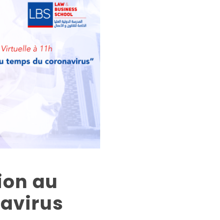
ion au
avirus