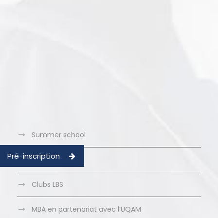
Summer school
Pré-inscription
Bourses
Clubs LBS
MBA en partenariat avec l’UQAM