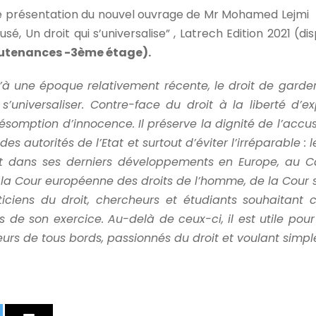
de présentation du nouvel ouvrage de Mr Mohamed Lejmi 
usé, Un droit qui s’universalise” , Latrech Edition 2021 (d
 soutenances -3ème étage).
’à une époque relativement récente, le droit de garder
universaliser. Contre-face du droit à la liberté d’e
présomption d’innocence. Il préserve la dignité de l’acc
es autorités de l’Etat et surtout d’éviter l’irréparable : l
t dans ses derniers développements en Europe, au Ca
 la Cour européenne des droits de l’homme, de la Cour 
iciens du droit, chercheurs et étudiants souhaitant co
 de son exercice. Au-delà de ceux-ci, il est utile pour 
urs de tous bords, passionnés du droit et voulant simplem