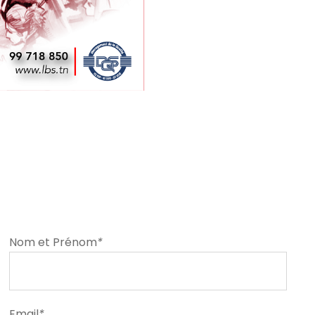
Nom et Prénom
*
Email
*