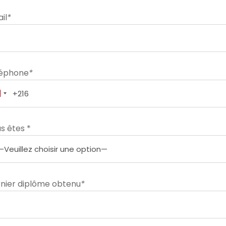
il
*
léphone
*
s êtes *
nier diplôme obtenu
*