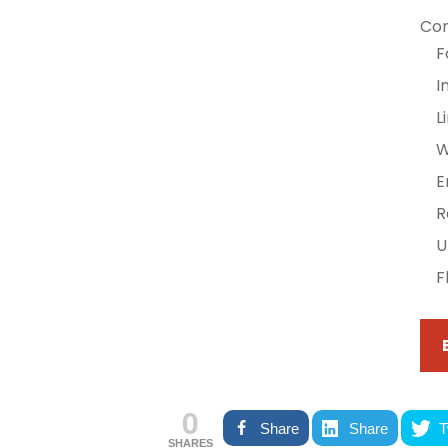
Com
F
I
L
E
R
U
F
0
Share
Share
T
SHARES