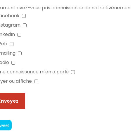
ment avez-vous pris connaissance de notre événemen
acebook
nstagram
inkedIn
Web
mailing
adio
ne connaissance m'en a parlé
lyer ou affiche
weet