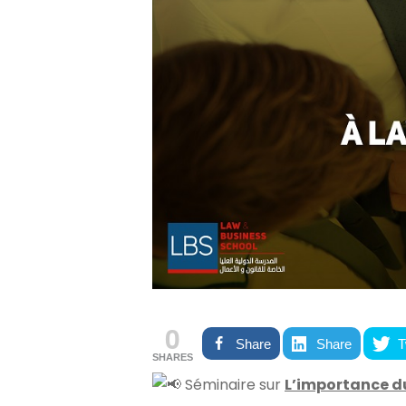
0
Share
Share
T
SHARES
Séminaire sur
L’importance du