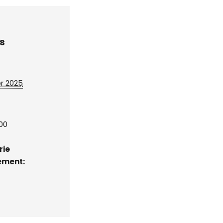
s
er 2025
:00
rie
ement: