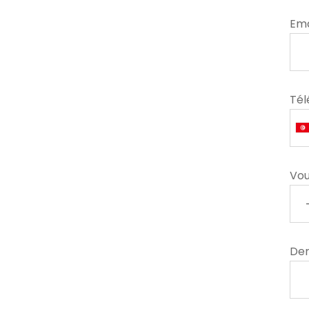
Ema
Té
Vou
Der