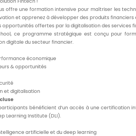
lution Fintech !
s offre une formation intensive pour maîtriser les techn
vation et apprenez à développer des produits financiers dis
s opportunités offertes par la digitalisation des services f
hool, ce programme stratégique est conçu pour forme
n digitale du secteur financier.
 performance économique
eurs & opportunités
curité
 et digitalisation
ncluse
rticipants bénéficient d’un accès à une certification i
 Learning Institute (DLI).
telligence artificielle et du deep learning