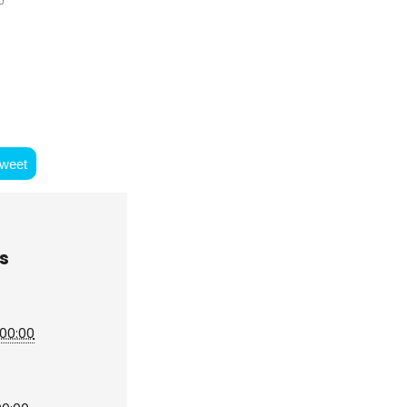
weet
s
| 00:00