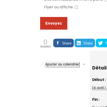
Flyer ou affiche
0
Share
Share
T
SHARES
Ajouter au calendrier
Détail
Début :
14 avril 
Fin :