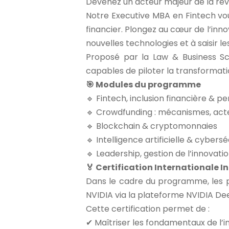
Devenez un acteur majeur de la révo
Notre Executive MBA en Fintech vou
financier. Plongez au cœur de l’inno
nouvelles technologies et à saisir le
Proposé par la Law & Business Sc
capables de piloter la transformatio
🎯 Modules du programme
🔹 Fintech, inclusion financière &
🔹 Crowdfunding : mécanismes, act
🔹 Blockchain & cryptomonnaies
🔹 Intelligence artificielle & cybersé
🔹 Leadership, gestion de l’innovation
🏅 Certification Internationale I
Dans le cadre du programme, les pa
NVIDIA via la plateforme NVIDIA Deep
Cette certification permet de :
✔ Maîtriser les fondamentaux de l’in