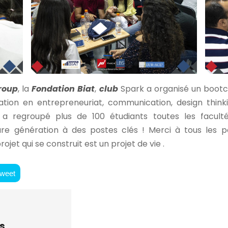
Group
, la
Fondation Biat
,
club
Spark a organisé un boot
tion en entrepreneuriat, communication, design think
 regroupé plus de 100 étudiants toutes les faculté
ure génération à des postes clés ! Merci à tous les p
jet qui se construit est un projet de vie .
weet
s