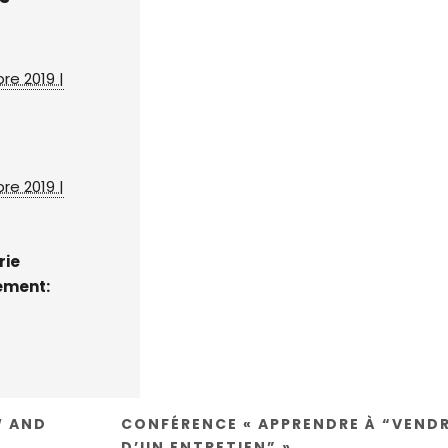
re 2019 |
re 2019 |
rie
ement:
W AND
CONFÉRENCE « APPRENDRE À “VEND
D’UN ENTRETIEN” »