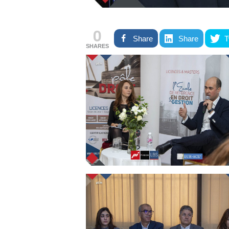
0
Share
Share
T
SHARES