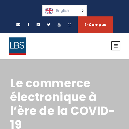
English
E-Campus
Le commerce
électronique à
l’ère de la COVID-
19