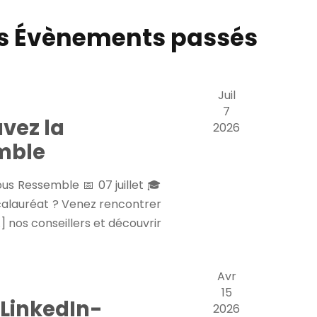
i
rs Évènements passés
o
n
d
Juil
e
7
uvez la
2026
v
mble
u
e
ous Ressemble 📅 07 juillet
calauréat ? Venez rencontrer
s
nos conseillers et découvrir […]
é
v
Avr
è
15
n
LinkedIn-
2026