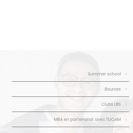
c
è
l
n
é
.
e
m
e
n
t
Summer school
s
Bourses
Clubs LBS
MBA en partenariat avec l’UQAM