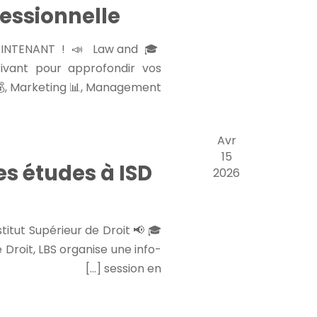
e
essionnelle
m
AINTENANT ! 📣 Law and
e
ivant pour approfondir vos
n
, Marketing 📊, Management […]
t
Avr
15
es études à ISD
2026
nstitut Supérieur de Droit 📢
 Droit, LBS organise une info-
session en […]