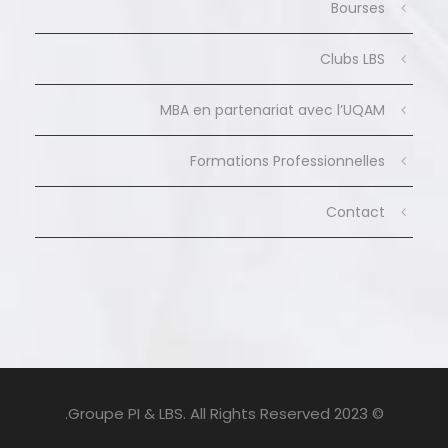
Bourses
Clubs LBS
MBA en partenariat avec l’UQAM
Formations Professionnelles
Contact
© 2023 Groupe PI & LBS. All Rights Reserved.