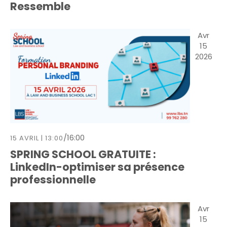
Ressemble
é
g
d
v
a
a
è
Avr
t
t
n
15
e
i
2026
e
.
o
m
n
e
d
n
e
t
v
u
/
16:00
15 AVRIL | 13:00
e
SPRING SCHOOL GRATUITE :
s
LinkedIn-optimiser sa présence
É
professionnelle
v
è
Avr
n
15