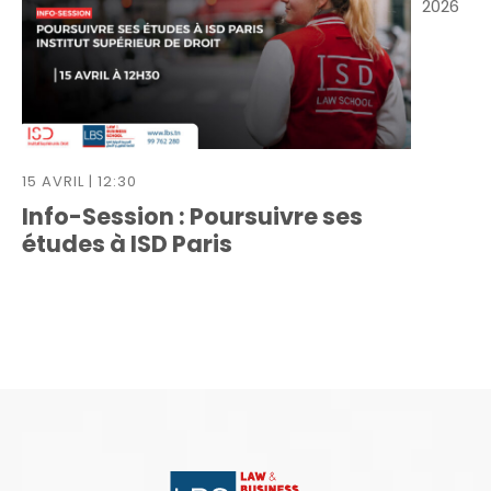
e
2026
m
e
n
t
s
15 AVRIL | 12:30
Info-Session : Poursuivre ses
études à ISD Paris