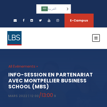
العربية‏
E-Campus
« All Évènements
INFO-SESSION EN PARTENARIAT
AVEC MONTPELLIER BUSINESS
SCHOOL (MBS)
/
13:00
9 MARS 2022 | 12:00