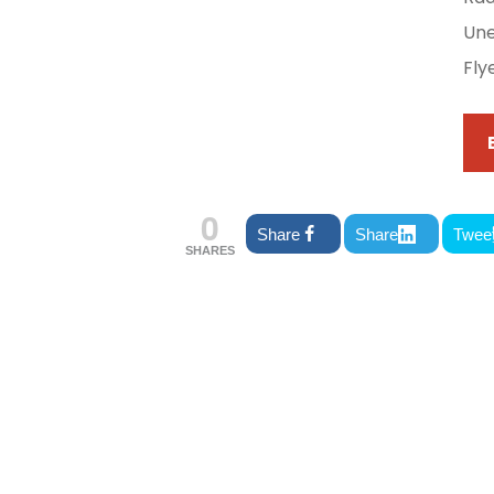
Une
Fly
0
Share
Share
Twee
SHARES