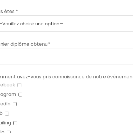
s êtes *
nier diplôme obtenu
*
ment avez-vous pris connaissance de notre événemen
cebook
tagram
kedIn
b
iling
io