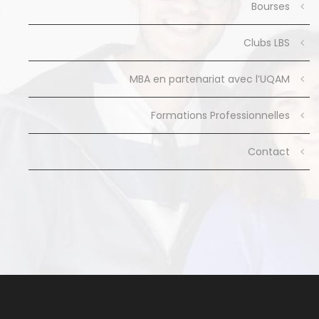
Bourses
Clubs LBS
MBA en partenariat avec l’UQAM
Formations Professionnelles
Contact