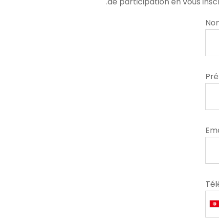
de participation en vous in
No
Pr
Ema
Té