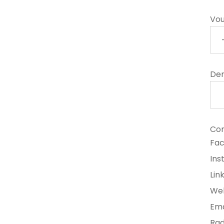
Vou
Der
Com
Fa
Ins
Lin
We
Ema
Rad