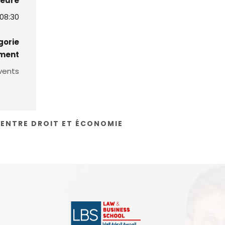
eure :
08:30
gorie
ment:
vents
 ENTRE DROIT ET ÉCONOMIE”