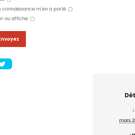
 connaissance m'en a parlé
er ou affiche
t
Dét