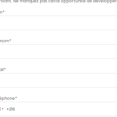
scrivant. Ne manquez pas cette opportunité de développe
m
*
énom
*
il
*
léphone
*