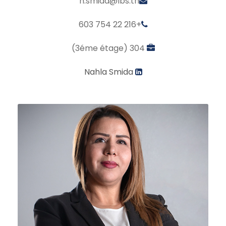
n.smida@lbs.tn
+216 22 754 603
304 (3éme étage)
Nahla Smida