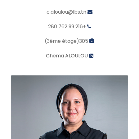
c.aloulou@lbs.tn
+216 99 762 280
305(3éme étage)
Chema ALOULOU