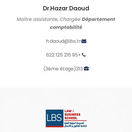
Dr.Hazar Daoud
Maître assistante, Chargée
Département
comptabilité
h.daoud@lbs.tn
+216 95 125 622
313(3éme étage)