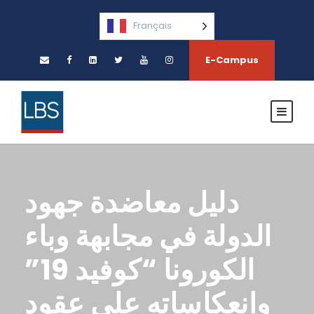
Français
E-Campus
دليل معاضدة جهود
الدولة في مجابهة وباء
الكورونا “كوفيد 19”
وانعكاساته على عقود