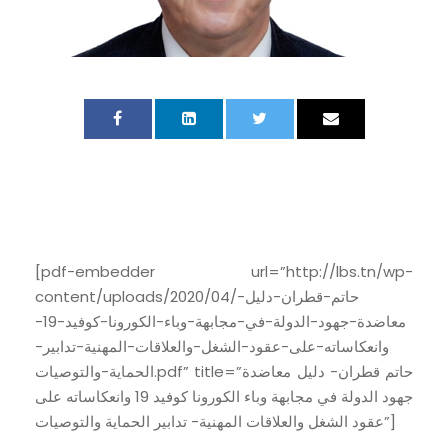
[pdf-embedder url=”http://lbs.tn/wp-
content/uploads/2020/04/حاتم-قطران-دليل-
معاضدة-جهود-الدولة-في-مجابهة-وباء-الكورونا-كوفيد-19-
وانعكاساته-على-عقود-الشغل-والعلاقات-المهنية-تدابير-
الحماية-والتوصيات.pdf” title=”حاتم قطران- دليل معاضدة
جهود الدولة في مجابهة وباء الكورونا كوفيد 19 وانعكاساته على
عقود الشغل والعلاقات المهنية- تدابير الحماية والتوصيات”]