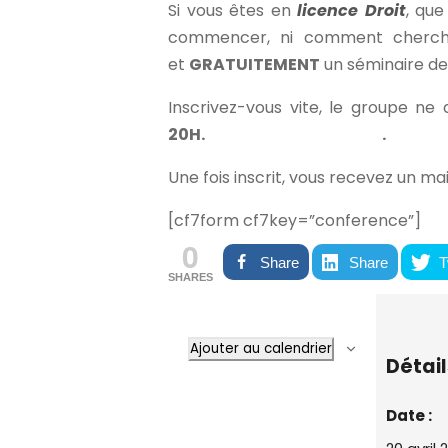
Si vous êtes en
licence Droit
, qu
commencer, ni comment chercher
et
GRATUITEMENT
un séminaire de
Inscrivez-vous vite, le groupe ne 
20H. .
Une fois inscrit, vous recevez un ma
[cf7form cf7key=”conference”]
0
Share
Share
T
SHARES
Ajouter au calendrier
Détail
Date :