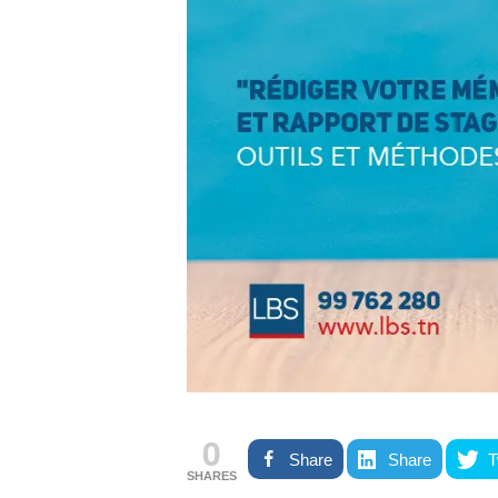
0
Share
Share
T
SHARES