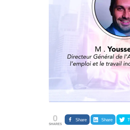
0
Share
Share
T
SHARES