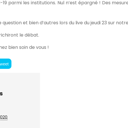
-19 parmi les institutions. Nul n’est épargné ! Des mesu
question et bien d’autres lors du live du jeudi 23 sur notr
chiront le débat.
ez bien soin de vous !
weet
s
2020