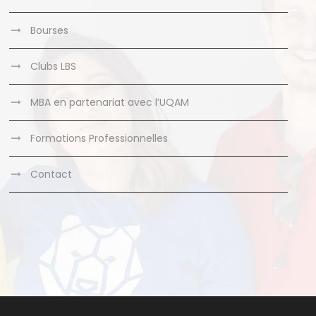
Bourses
Clubs LBS
MBA en partenariat avec l’UQAM
Formations Professionnelles
Contact