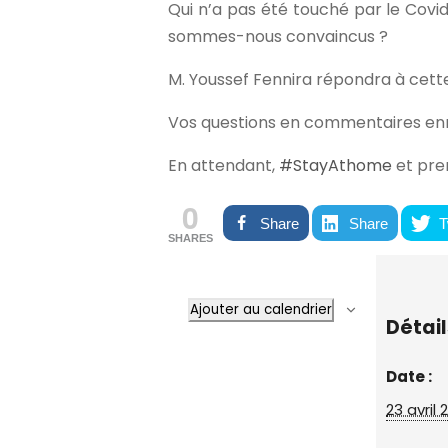
Qui n’a pas été touché par le Covid
sommes-nous convaincus ?
M. Youssef Fennira répondra à cette 
Vos questions en commentaires enri
En attendant,
#StayAthome
et pren
0
Share
Share
T
SHARES
Ajouter au calendrier
Détail
Date :
23 avril 