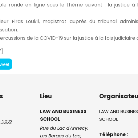
e ronde en ligne sous le thème suivant : la justice à 
ur Firas Loukil, magistrat auprès du tribunal adminis
ssation.
ussions de la COVID-19 sur la justice à la fois judiciaire 
″]
weet
s
Lieu
Organisateu
LAW AND BUSINESS
LAW AND BUSINE
SCHOOL
SCHOOL
r 2022
Rue du Lac d'Annecy,
Téléphone :
Les Berges du Lac
,