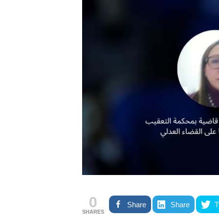
0
Share
Share
T
SHARES