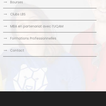
Bourses
Clubs LBS
MBA en partenariat avec l’UQAM
Formations Professionnelles
Contact