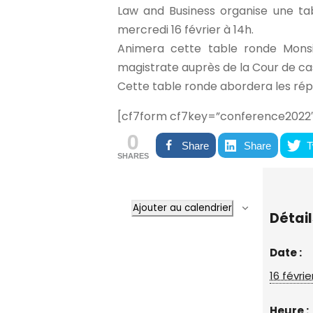
Law and Business organise une tabl
mercredi 16 février à 14h.
Animera cette table ronde Monsie
magistrate auprès de la Cour de ca
Cette table ronde abordera les réperc
[cf7form cf7key=”conference2022
0
Share
Share
T
SHARES
Ajouter au calendrier
Détail
Date :
16 févrie
Heure :