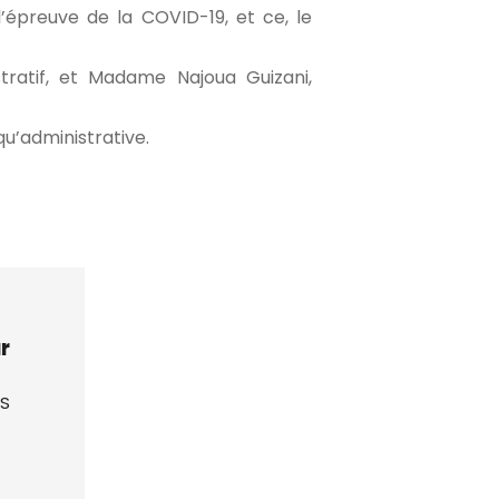
l’épreuve de la COVID-19, et ce, le
tratif, et Madame Najoua Guizani,
qu’administrative.
r
SS