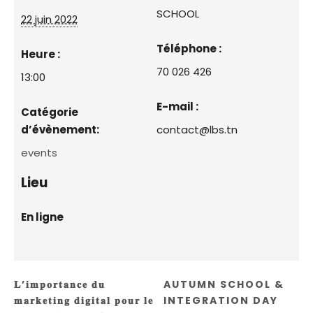
SCHOOL
22 juin 2022
Téléphone :
Heure :
70 026 426
13:00
E-mail :
Catégorie
d’évènement:
contact@lbs.tn
events
Lieu
En ligne
𝐋’𝐢𝐦𝐩𝐨𝐫𝐭𝐚𝐧𝐜𝐞 𝐝𝐮
AUTUMN SCHOOL &
𝐦𝐚𝐫𝐤𝐞𝐭𝐢𝐧𝐠 𝐝𝐢𝐠𝐢𝐭𝐚𝐥 𝐩𝐨𝐮𝐫 𝐥𝐞
INTEGRATION DAY