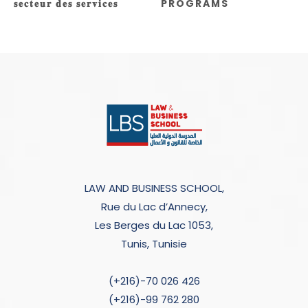
𝐬𝐞𝐜𝐭𝐞𝐮𝐫 𝐝𝐞𝐬 𝐬𝐞𝐫𝐯𝐢𝐜𝐞𝐬
PROGRAMS
LAW AND BUSINESS SCHOOL,
Rue du Lac d’Annecy,
Les Berges du Lac 1053,
Tunis, Tunisie
(+216)-70 026 426
(+216)-99 762 280