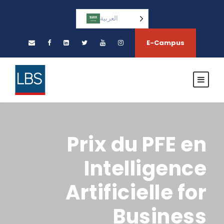
العربية‏
E-Campus
Prix du PFE en
Intelligence
Artificielle for
Business