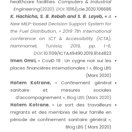
healthcare facilities
.
Computers & Industrial
Engineering
(2020).
DOI:
1016/j.cie.2020.106686
K. Hachicha, S. B. Rebah and S. B. Layeb, «
A
New MILP-based Decision Support System for
the Fuel Distribution, » 2019 7th International
conference on ICT & Accessibility (ICTA),
Hammamet, Tunisia, 2019, pp. 1-6,
DOI
:
10.1109/ICTA49490.2019.9144823
Imen Omri,
« CoviD 19 : Un cygne noir sur les
places financières internationales ! », Blog LBS
(Mars 2020)
Hatem Kotrane,
« Confinement général
sanitaire et mesures sociales
d’accompagnement »
, Blog LBS (Mars 2020)
Hatem Kotrane
,
« Le sort des travailleurs
migrants et des membres de leur famille en
période de confinement sanitaire général »,
Blog LBS ( Mars 2020)