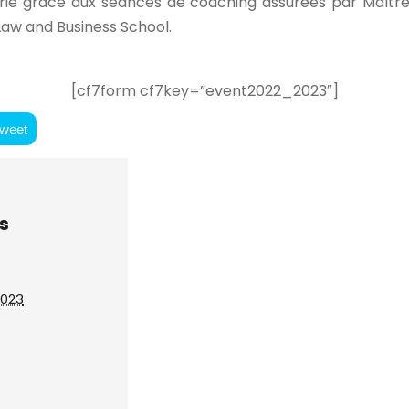
irie grâce aux séances de coaching assurées par Maître
 Law and Business School.
[cf7form cf7key=”event2022_2023″]
weet
s
2023