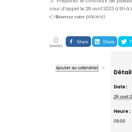
💡 Préparez le concours de plaido
cour d’appel le 28 avril 2023 à 9h à
👉𝐑𝐞́𝐬𝐞𝐫𝐯𝐞𝐳 𝐯𝐨𝐭𝐫𝐞 place ici:
0
Share
Share
T
SHARES
Ajouter au calendrier
Détail
Date :
28 avril 
Heure :
09:00