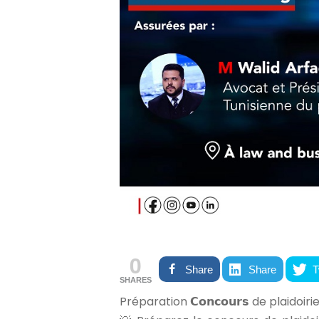
0
Share
Share
T
SHARES
Préparation 𝗖𝗼𝗻𝗰𝗼𝘂𝗿𝘀 de plaido